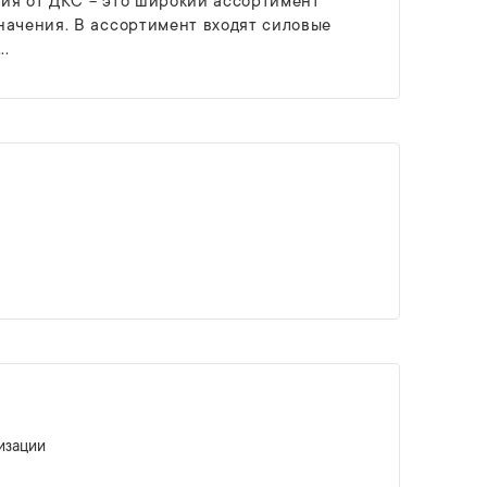
ия от ДКС − это широкий ассортимент
начения. В ассортимент входят силовые
..
изации