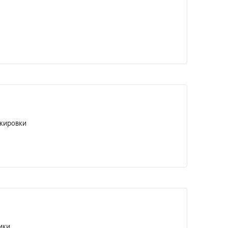
кировки
ики