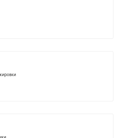
кировки
ики