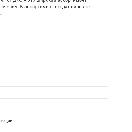
ия от ДКС − это широкий ассортимент
начения. В ассортимент входят силовые
..
изации