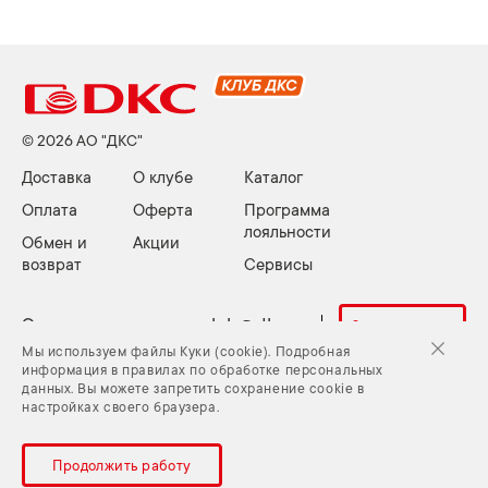
© 2026 АО "ДКС"
Доставка
О клубе
Каталог
Оплата
Оферта
Программа
лояльности
Обмен и
Акции
возврат
Сервисы
Электронная почта:
club@dkc.ru
Задать вопрос
Мы используем файлы Куки (cookie). Подробная
информация в правилах по обработке персональных
данных. Вы можете запретить сохранение cookie в
Куки (cookie) и Политика конфиденциальности
настройках своего браузера.
Задать вопрос
Карта сайта
Продолжить работу