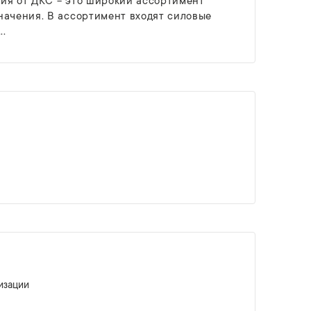
ия от ДКС − это широкий ассортимент
начения. В ассортимент входят силовые
..
изации