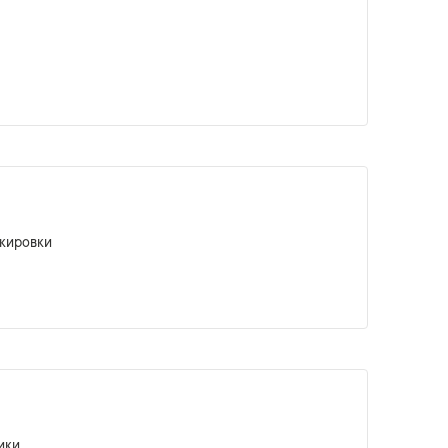
кировки
ики