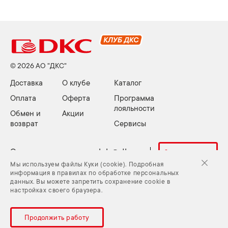
© 2026 АО "ДКС"
Доставка
О клубе
Каталог
Оплата
Оферта
Программа
лояльности
Обмен и
Акции
возврат
Сервисы
Электронная почта:
club@dkc.ru
Задать вопрос
Мы используем файлы Куки (cookie). Подробная
информация в правилах по обработке персональных
данных. Вы можете запретить сохранение cookie в
Куки (cookie) и Политика конфиденциальности
настройках своего браузера.
Задать вопрос
Карта сайта
Продолжить работу