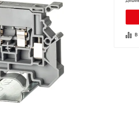
Дешев
В