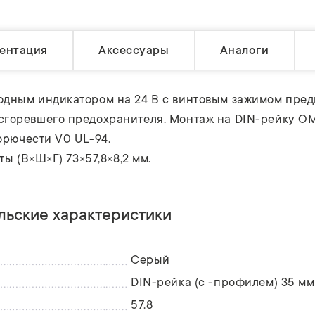
ентация
Аксессуары
Аналоги
одным индикатором на 24 В с винтовым зажимом пред
сгоревшего предохранителя. Монтаж на DIN-рейку OM
орючести V0 UL-94.
ты (В×Ш×Г) 73×57,8×8,2 мм.
льские характеристики
Серый
DIN-рейка (с -профилем) 35 мм
57.8