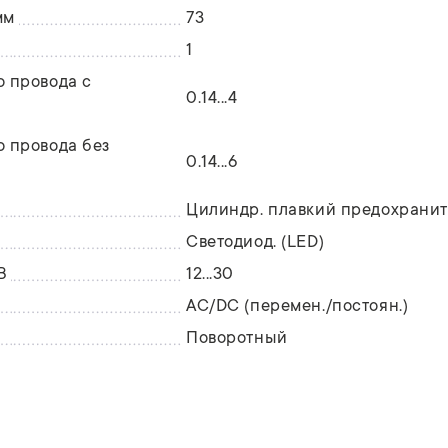
мм
73
1
о провода с
0.14...4
о провода без
0.14...6
Цилиндр. плавкий предохранит
5х20 мм
Светодиод. (LED)
В
12...30
AC/DC (перемен./постоян.)
Поворотный