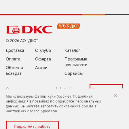
© 2026 АО "ДКС"
Доставка
О клубе
Каталог
Оплата
Оферта
Программа
лояльности
Обмен и
Акции
возврат
Сервисы
Электронная почта:
club@dkc.ru
Задать вопрос
Мы используем файлы Куки (cookie). Подробная
информация в правилах по обработке персональных
данных. Вы можете запретить сохранение cookie в
Куки (cookie) и Политика конфиденциальности
настройках своего браузера.
Задать вопрос
Карта сайта
Продолжить работу