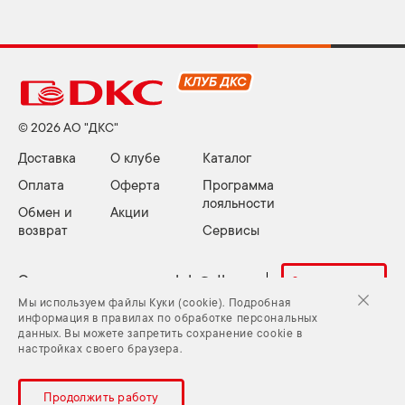
© 2026 АО "ДКС"
Доставка
О клубе
Каталог
Оплата
Оферта
Программа
лояльности
Обмен и
Акции
возврат
Сервисы
Электронная почта:
club@dkc.ru
Задать вопрос
Мы используем файлы Куки (cookie). Подробная
информация в правилах по обработке персональных
данных. Вы можете запретить сохранение cookie в
Куки (cookie) и Политика конфиденциальности
настройках своего браузера.
Задать вопрос
Карта сайта
Продолжить работу