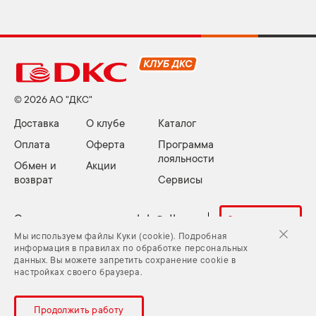
© 2026 АО "ДКС"
Доставка
О клубе
Каталог
Оплата
Оферта
Программа
лояльности
Обмен и
Акции
возврат
Сервисы
Электронная почта:
club@dkc.ru
Задать вопрос
Мы используем файлы Куки (cookie). Подробная
информация в правилах по обработке персональных
данных. Вы можете запретить сохранение cookie в
Куки (cookie) и Политика конфиденциальности
настройках своего браузера.
Задать вопрос
Карта сайта
Продолжить работу