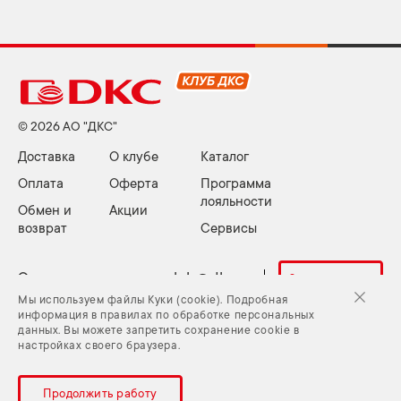
© 2026 АО "ДКС"
Доставка
О клубе
Каталог
Оплата
Оферта
Программа
лояльности
Обмен и
Акции
возврат
Сервисы
Электронная почта:
club@dkc.ru
Задать вопрос
Мы используем файлы Куки (cookie). Подробная
информация в правилах по обработке персональных
данных. Вы можете запретить сохранение cookie в
Куки (cookie) и Политика конфиденциальности
настройках своего браузера.
Задать вопрос
Карта сайта
Продолжить работу