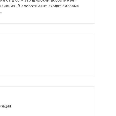
ия от ДКС − это широкий ассортимент
начения. В ассортимент входят силовые
..
изации