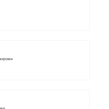
кировки
ики