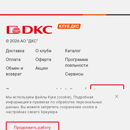
© 2026 АО "ДКС"
Доставка
О клубе
Каталог
Оплата
Оферта
Программа
лояльности
Обмен и
Акции
возврат
Сервисы
Электронная почта:
club@dkc.ru
Задать вопрос
Мы используем файлы Куки (cookie). Подробная
информация в правилах по обработке персональных
данных. Вы можете запретить сохранение cookie в
Куки (cookie) и Политика конфиденциальности
настройках своего браузера.
Задать вопрос
Карта сайта
Продолжить работу