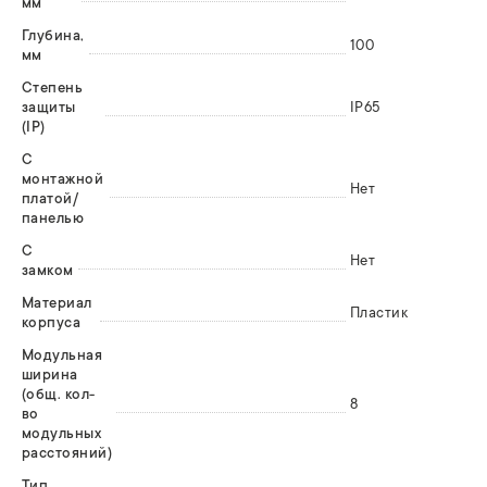
мм
Глубина,
100
мм
Степень
защиты
IP65
(IP)
С
монтажной
Нет
платой/
панелью
С
Нет
замком
Материал
Пластик
корпуса
Модульная
ширина
(общ. кол-
8
во
модульных
расстояний)
Тип