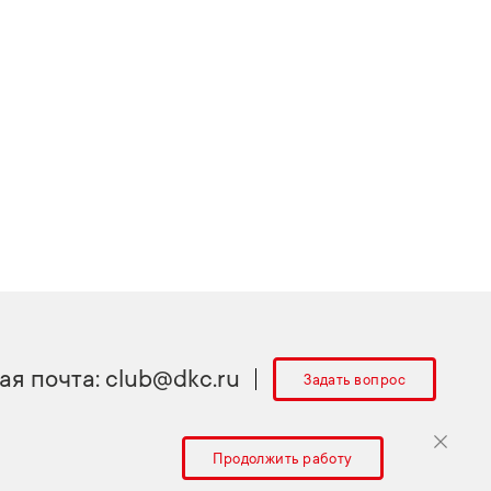
ая почта:
club@dkc.ru
Задать вопрос
Продолжить работу