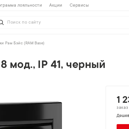
грамма лояльности
Акции
Сервисы
и Рам Бэйс (RAM Base)
 мод., IP 41, черный
1 
заказ
Дешев