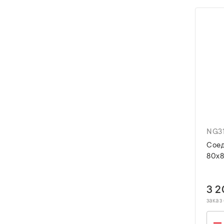
NG3
Соед
80х8
3 2
заказ 