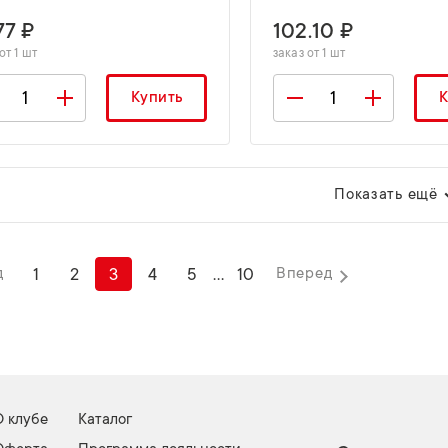
77 ₽
102.10 ₽
от 1 шт
заказ от 1 шт
Купить
К
Показать ещё
1
2
3
4
5
...
10
д
Вперед
О клубе
Каталог