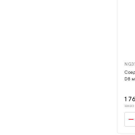
NG3
Соед
D8 м
1 7
заказ 