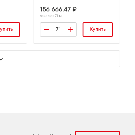
156 666.47 ₽
заказ от 71 м
упить
Купить