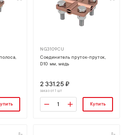
NG3109CU
полоса,
Соединитель пруток-пруток,
D10 мм, медь
2 331.25 ₽
заказ от 1 шт
упить
Купить