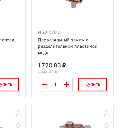
NG3107CU
полоса,
Параллельный зажим с
разделительной пластиной,
медь
1 720.83 ₽
заказ от 1 шт
упить
Купить