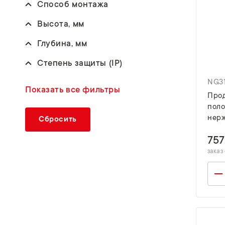
Способ монтажа
Высота, мм
Глубина, мм
Степень защиты (IP)
NG31
фильтры
Про
поло
нер
Сбросить
757
заказ 