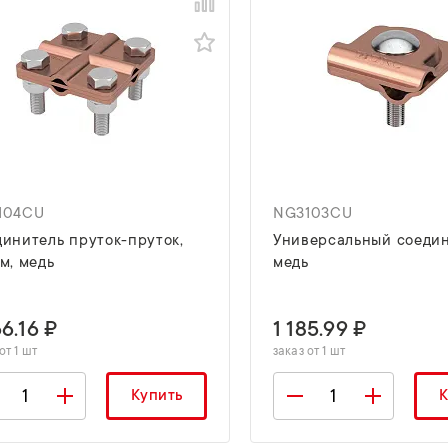
104CU
NG3103CU
инитель пруток-пруток,
Универсальный соедин
м, медь
медь
66.16 ₽
1 185.99 ₽
от 1 шт
заказ от 1 шт
Купить
К