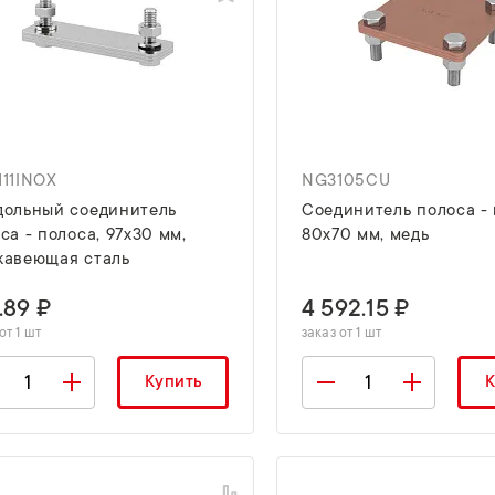
11INOX
NG3105CU
дольный соединитель
Соединитель полоса - 
са - полоса, 97х30 мм,
80х70 мм, медь
жавеющая сталь
.89 ₽
4 592.15 ₽
от 1 шт
заказ от 1 шт
Купить
К