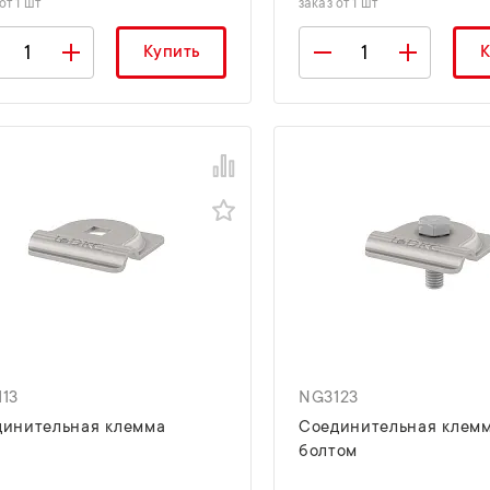
от 1 шт
заказ от 1 шт
Купить
К
13
NG3123
динительная клемма
Соединительная клемм
болтом