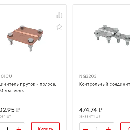
101CU
NG3203
инитель пруток - полоса,
Контрольный соедини
0 мм, медь
02.95 ₽
474.74 ₽
от 1 шт
заказ от 1 шт
Купить
К