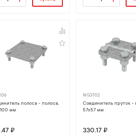
106
NG3102
инитель полоса - полоса,
Соединитель пруток - 
х100 мм
57х57 мм
.47 ₽
330.17 ₽