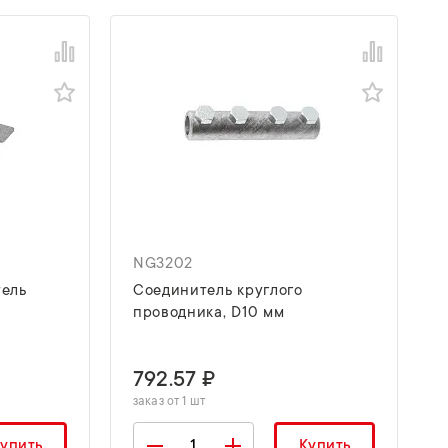
NG3202
тель
Соединитель круглого
проводника, D10 мм
792.57 ₽
заказ от 1 шт
упить
Купить