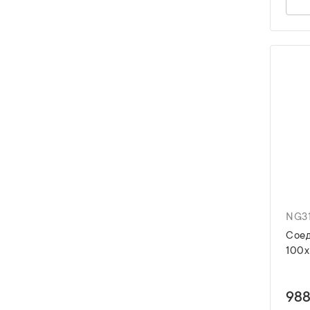
NG3
Соед
100
988