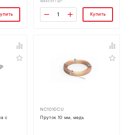
заказ от 1 шт
упить
Купить
NC1010CU
а с
Пруток 10 мм, медь