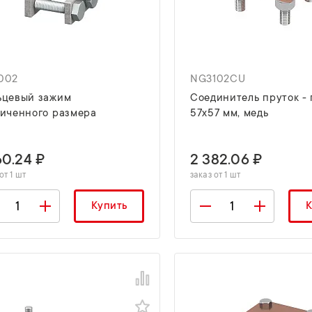
002
NG3102CU
ьцевый зажим
Соединитель пруток - 
иченного размера
57х57 мм, медь
60.24 ₽
2 382.06 ₽
от 1 шт
заказ от 1 шт
Купить
К