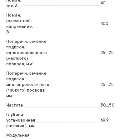
Номин.
40
ток, А
Номин.
(расчетное)
400
напряжение,
В
Поперечн. сечение
подключ.
однопроволочного
25...25
(жесткого)
провода, мм²
Поперечн. сечение
подключ.
многопроволочного
25...25
(гибкого) провода,
мм²
Частота
50...50
Глубина
установочная
69.9
(встраив.), мм
Модульная