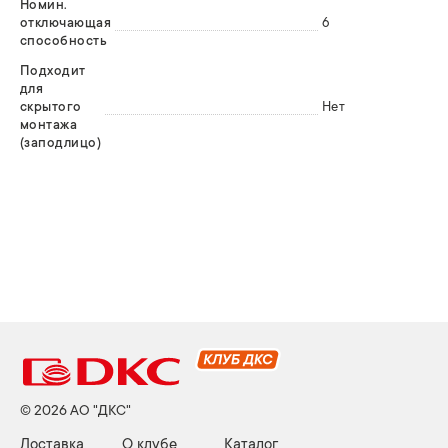
Номин.
отключающая
6
способность
Подходит
для
скрытого
Нет
монтажа
(заподлицо)
© 2026 АО "ДКС"
Доставка
О клубе
Каталог