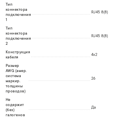
Тип
коннектора
RJ45 8(8)
подключения
1
Тип
коннектора
RJ45 8(8)
подключения
2
Конструкция
4x2
кабеля
Размер
AWG (амер.
система
26
маркир.
толщины
проводов)
Не
содержит
Да
(без)
галогенов