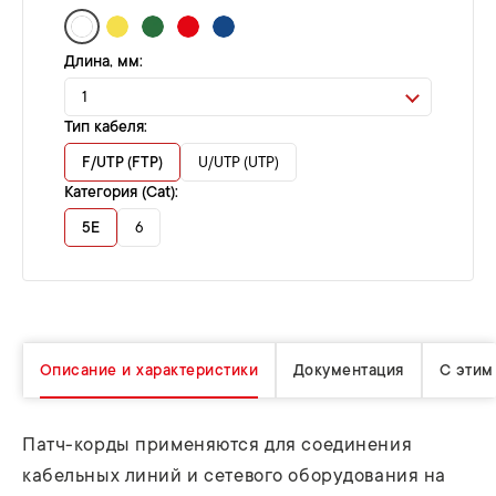
Длина, мм:
1
Тип кабеля:
F/UTP (FTP)
U/UTP (UTP)
Категория (Cat):
5E
6
Описание и характеристики
Документация
С этим
Патч-корды применяются для соединения
кабельных линий и сетевого оборудования на