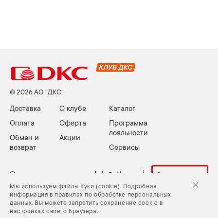
© 2026 АО "ДКС"
Доставка
О клубе
Каталог
Оплата
Оферта
Программа
лояльности
Обмен и
Акции
возврат
Сервисы
Электронная почта:
club@dkc.ru
Задать вопрос
Мы используем файлы Куки (cookie). Подробная
информация в правилах по обработке персональных
данных. Вы можете запретить сохранение cookie в
Куки (cookie) и Политика конфиденциальности
настройках своего браузера.
Задать вопрос
Карта сайта