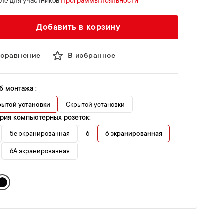
ле для участников
Программы лояльности
Добавить в корзину
 сравнение
В избранное
б монтажа :
рытой установки
Скрытой установки
ория компьютерных розеток:
5e экранированная
6
6 экранированная
6A экранированная