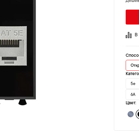
Дешев
В
Спосо
Отк
Катег
5e
6A
Цвет: