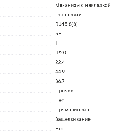
Механизм с накладкой
Глянцевый
RJ45 8(8)
5E
1
IP20
22.4
44.9
36.7
Прочее
Нет
Прямолинейн.
Защелкивание
Нет