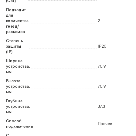
(Cat)
Подходит
для
количества
2
гнезд/
разъемов
Степень
защиты
IP20
(IP)
Ширина
устройства,
70.9
мм
Высота
устройства,
70.9
мм
Глубина
устройства,
37.3
мм
Способ
Прочее
подключения
С