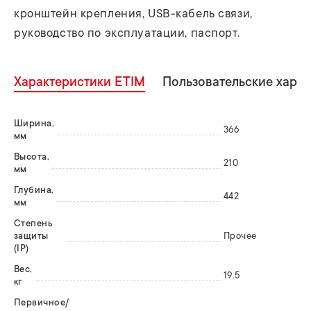
кронштейн крепления, USB-кабель связи,
руководство по эксплуатации, паспорт.
Характеристики ETIM
Пользовательские хара
Ширина,
366
мм
Высота,
210
мм
Глубина,
442
мм
Степень
защиты
Прочее
(IP)
Вес,
19.5
кг
Первичное/