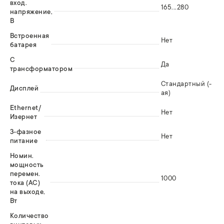
вход.
165...280
напряжение,
В
Встроенная
Нет
батарея
С
Да
трансформатором
Стандартный (-
Дисплей
ая)
Ethernet/
Нет
Изернет
3-фазное
Нет
питание
Номин.
мощность
перемен.
1000
тока (AC)
на выходе,
Вт
Количество