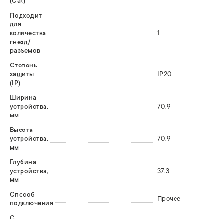
(Cat)
Подходит
для
количества
1
гнезд/
разъемов
Степень
защиты
IP20
(IP)
Ширина
устройства,
70.9
мм
Высота
устройства,
70.9
мм
Глубина
устройства,
37.3
мм
Способ
Прочее
подключения
С