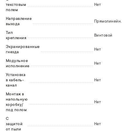
текстовым
Нет
полем
Направление
Прямолинейн.
выхода
Тип
Винтовой
крепления
Экранированные
Нет
гнезда
Модульное
Нет
исполнение
Установка
в кабель-
Нет
канал
Монтаж в
напольную
Нет
коробку/
под полом
С
защитой
Нет
от пыли