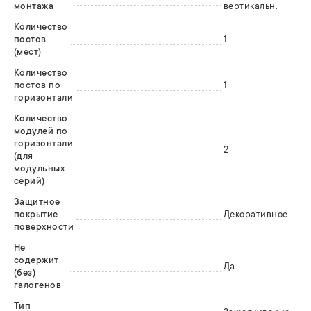
монтажа
вертикальн.
Количество
постов
1
(мест)
Количество
постов по
1
горизонтали
Количество
модулей по
горизонтали
2
(для
модульных
серий)
Защитное
покрытие
Декоративное
поверхности
Не
содержит
Да
(без)
галогенов
Тип