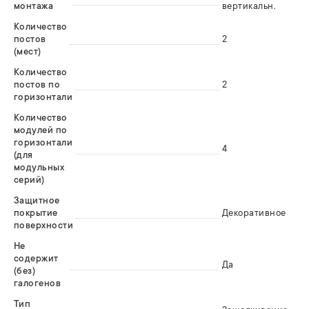
монтажа
вертикальн.
Количество
постов
2
(мест)
Количество
постов по
2
горизонтали
Количество
модулей по
горизонтали
4
(для
модульных
серий)
Защитное
покрытие
Декоративное
поверхности
Не
содержит
Да
(без)
галогенов
Тип